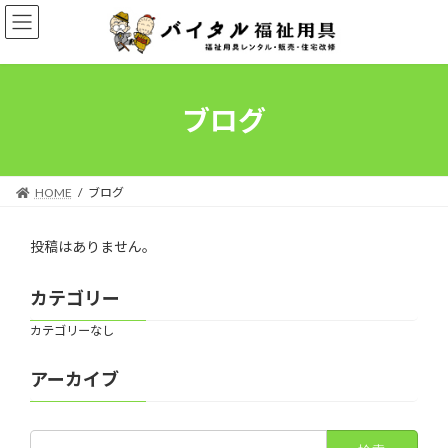
コ
ナ
ン
ビ
テ
ゲ
ン
ー
ツ
シ
へ
ョ
ブログ
ス
ン
キ
に
ッ
移
プ
動
HOME
ブログ
投稿はありません。
カテゴリー
カテゴリーなし
アーカイブ
検