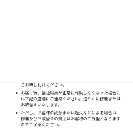
レンタル終了とお引取り
ご契約が終了し、お引取りを希望される場合は、下記
の店舗にご連絡ください。お引取りの日時をご相談さ
せていただいた上、お引取りにうかがいます。
ご契約期間満了日の前に、お客様からご連絡をお願い
いたします。
ご契約終了のご連絡がない場合、期間満了日の翌日か
ら更に1ヶ月間、同じ契約内容で自動的に更新されま
す。
お届け後も、ご利用に関するご質問などございました
らお申し付けください。
お届け後、福祉用具が正常に作動しなくなった場合に
は下記の店舗にご連絡ください。速やかに修理または
お取替えいたします。
ただし、お客様の故意または過失などによる場合は、
修理及びお取替えの費用はお客様のご負担となります
のでご了承ください。